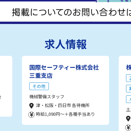
求人情報
国際セーフティー株式会社
三重支店
その他
機械警備スタッフ
2
津・松阪・四日市 各待機所
土
時給1,090円～＋各種手当あり