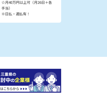
☆月40万円以上可（月26日＋各
手当）
※日払・週払有！