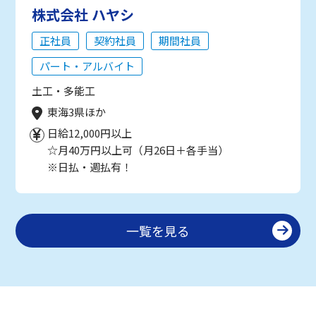
株式会社 ハヤシ
正社員
契約社員
期間社員
パート・アルバイト
土工・多能工
東海3県ほか
日給12,000円以上
☆月40万円以上可（月26日＋各手当）
※日払・週払有！
一覧を見る