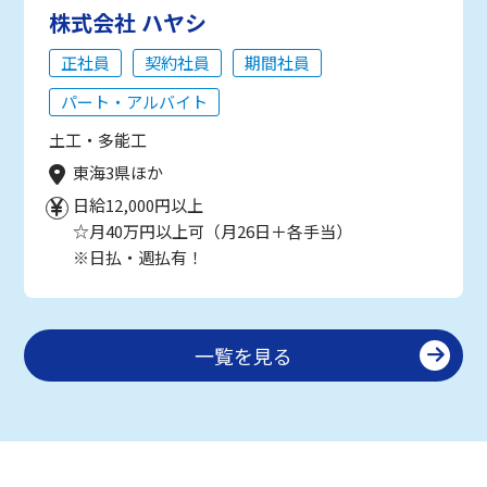
株式会社 ハヤシ
正社員
契約社員
期間社員
パート・アルバイト
土工・多能工
東海3県ほか
日給12,000円以上
☆月40万円以上可（月26日＋各手当）
※日払・週払有！
一覧を見る