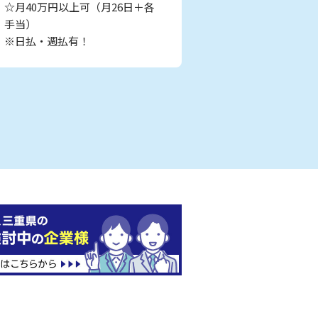
☆月40万円以上可（月26日＋各
手当）
※日払・週払有！