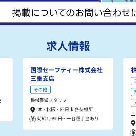
求人情報
国際セーフティー株式会社
三重支店
その他
機械警備スタッフ
2
津・松阪・四日市 各待機所
土
時給1,090円～＋各種手当あり