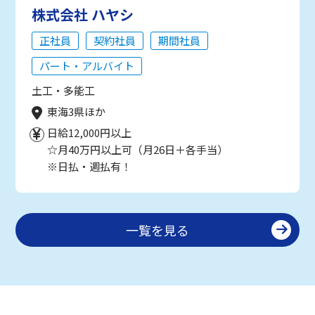
株式会社 ハヤシ
正社員
契約社員
期間社員
パート・アルバイト
土工・多能工
東海3県ほか
日給12,000円以上
☆月40万円以上可（月26日＋各手当）
※日払・週払有！
一覧を見る