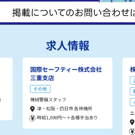
求人情報
国際セーフティー株式会社
三重支店
その他
機械警備スタッフ
2
津・松阪・四日市 各待機所
土
時給1,090円～＋各種手当あり