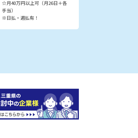
☆月40万円以上可（月26日＋各
手当）
※日払・週払有！