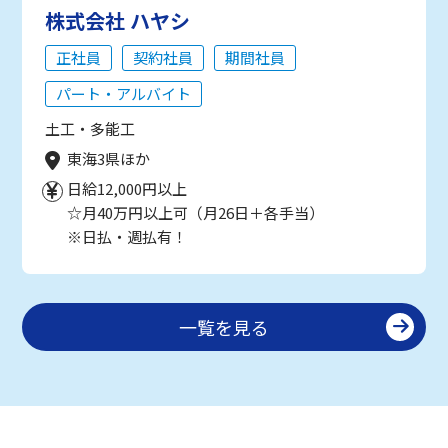
株式会社 ハヤシ
正社員
契約社員
期間社員
パート・アルバイト
土工・多能工
東海3県ほか
日給12,000円以上
☆月40万円以上可（月26日＋各手当）
※日払・週払有！
一覧を見る