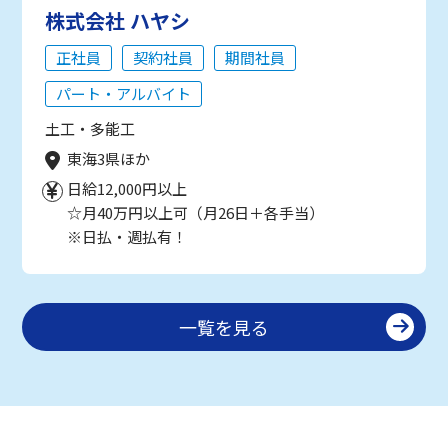
株式会社 ハヤシ
正社員
契約社員
期間社員
パート・アルバイト
土工・多能工
東海3県ほか
日給12,000円以上
☆月40万円以上可（月26日＋各手当）
※日払・週払有！
一覧を見る