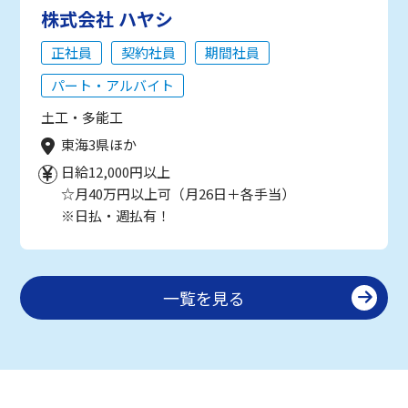
株式会社 ハヤシ
正社員
契約社員
期間社員
パート・アルバイト
土工・多能工
東海3県ほか
日給12,000円以上
☆月40万円以上可（月26日＋各手当）
※日払・週払有！
一覧を見る