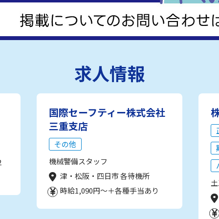
求人情報
国際セーフティー株式会社
三重支店
その他
機械警備スタッフ
2
津・松阪・四日市 各待機所
土
時給1,090円～＋各種手当あり