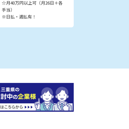
☆月40万円以上可（月26日＋各
手当）
※日払・週払有！