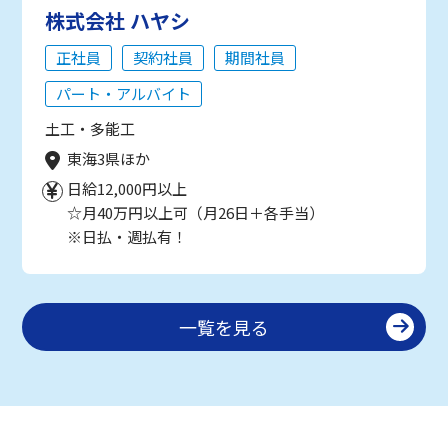
株式会社 ハヤシ
正社員
契約社員
期間社員
パート・アルバイト
土工・多能工
東海3県ほか
日給12,000円以上
☆月40万円以上可（月26日＋各手当）
※日払・週払有！
一覧を見る