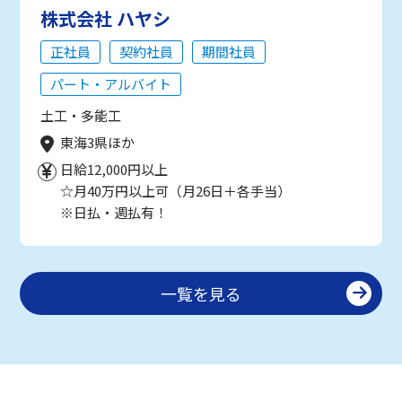
株式会社 ハヤシ
正社員
契約社員
期間社員
パート・アルバイト
土工・多能工
東海3県ほか
日給12,000円以上
☆月40万円以上可（月26日＋各手当）
※日払・週払有！
一覧を見る