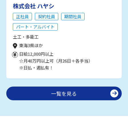
株式会社 ハヤシ
正社員
契約社員
期間社員
パート・アルバイト
土工・多能工
東海3県ほか
日給12,000円以上
☆月40万円以上可（月26日＋各手当）
※日払・週払有！
一覧を見る