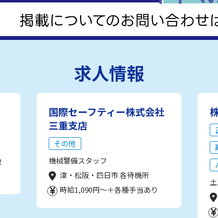
求人情報
国際セーフティー株式会社
三重支店
その他
機械警備スタッフ
2
津・松阪・四日市 各待機所
土
時給1,090円～＋各種手当あり