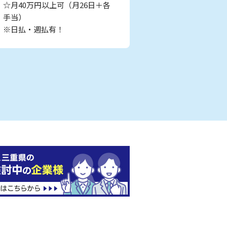
☆月40万円以上可（月26日＋各
手当）
※日払・週払有！