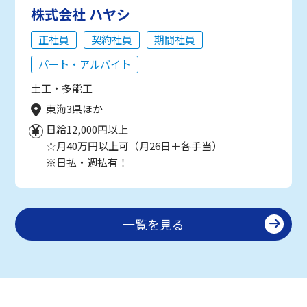
株式会社 ハヤシ
正社員
契約社員
期間社員
パート・アルバイト
土工・多能工
東海3県ほか
日給12,000円以上
☆月40万円以上可（月26日＋各手当）
※日払・週払有！
一覧を見る