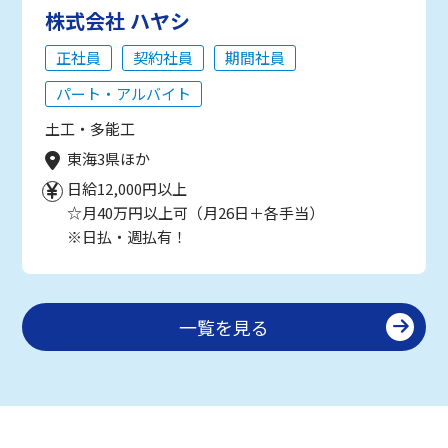
株式会社 ハヤシ
正社員
契約社員
期間社員
パート・アルバイト
土工・多能工
東海3県ほか
日給12,000円以上
☆月40万円以上可（月26日＋各手当）
※日払・週払有！
一覧を見る