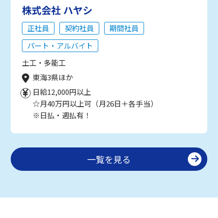
株式会社 ハヤシ
正社員
契約社員
期間社員
パート・アルバイト
土工・多能工
東海3県ほか
日給12,000円以上
☆月40万円以上可（月26日＋各手当）
※日払・週払有！
一覧を見る