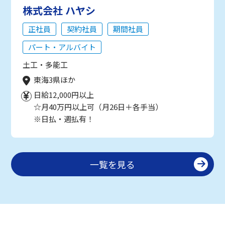
株式会社 ハヤシ
正社員
契約社員
期間社員
パート・アルバイト
土工・多能工
東海3県ほか
日給12,000円以上
☆月40万円以上可（月26日＋各手当）
※日払・週払有！
一覧を見る