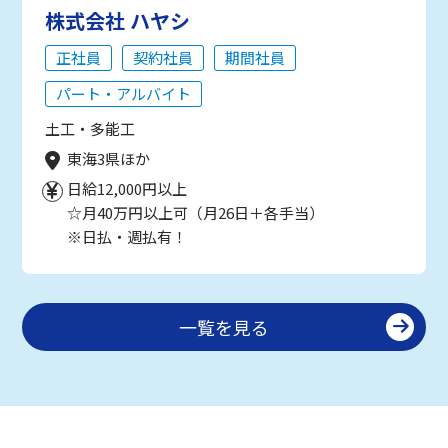
株式会社 ハヤシ
正社員
契約社員
期間社員
パート・アルバイト
土工・多能工
東海3県ほか
日給12,000円以上
☆月40万円以上可（月26日＋各手当）
※日払・週払有！
一覧を見る