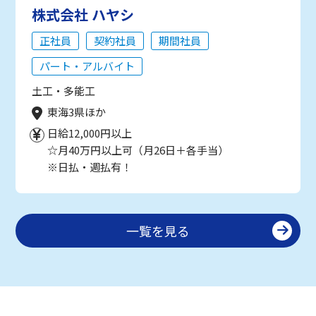
株式会社 ハヤシ
正社員
契約社員
期間社員
パート・アルバイト
土工・多能工
東海3県ほか
日給12,000円以上
☆月40万円以上可（月26日＋各手当）
※日払・週払有！
一覧を見る