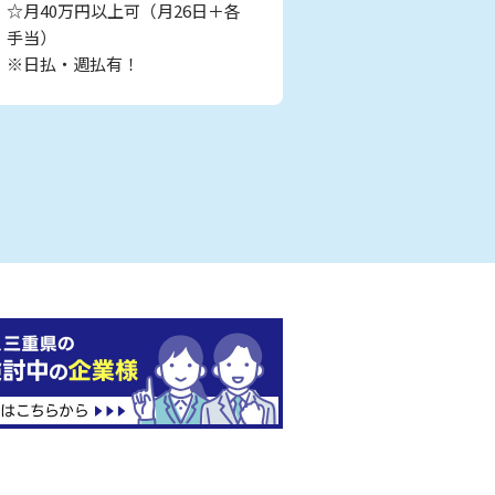
☆月40万円以上可（月26日＋各
手当）
※日払・週払有！