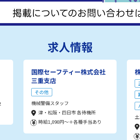
求人情報
国際セーフティー株式会社
三重支店
その他
機械警備スタッフ
2
津・松阪・四日市 各待機所
土
時給1,090円～＋各種手当あり