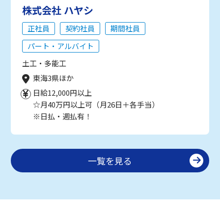
株式会社 ハヤシ
正社員
契約社員
期間社員
パート・アルバイト
土工・多能工
東海3県ほか
日給12,000円以上
☆月40万円以上可（月26日＋各手当）
※日払・週払有！
一覧を見る