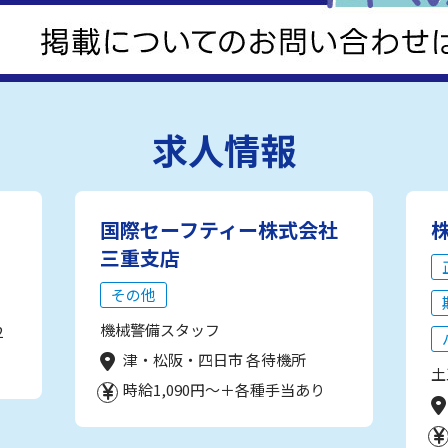
求人情報
国際セーフティー株式会社
三重支店
その他
機械警備スタッフ
2
津・松阪・四日市 各待機所
土
時給1,090円～＋各種手当あり