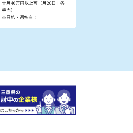
☆月40万円以上可（月26日＋各
手当）
※日払・週払有！