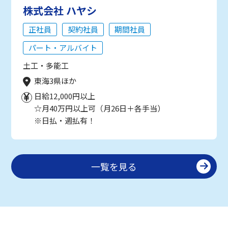
株式会社 ハヤシ
正社員
契約社員
期間社員
パート・アルバイト
土工・多能工
東海3県ほか
日給12,000円以上
☆月40万円以上可（月26日＋各手当）
※日払・週払有！
一覧を見る