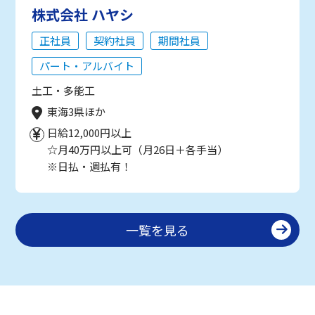
株式会社 ハヤシ
正社員
契約社員
期間社員
パート・アルバイト
土工・多能工
東海3県ほか
日給12,000円以上
☆月40万円以上可（月26日＋各手当）
※日払・週払有！
一覧を見る