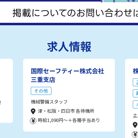
求人情報
国際セーフティー株式会社
三重支店
その他
機械警備スタッフ
2
津・松阪・四日市 各待機所
土
時給1,090円～＋各種手当あり