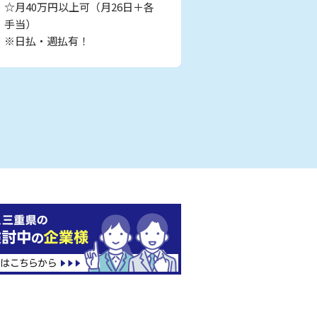
☆月40万円以上可（月26日＋各
手当）
※日払・週払有！