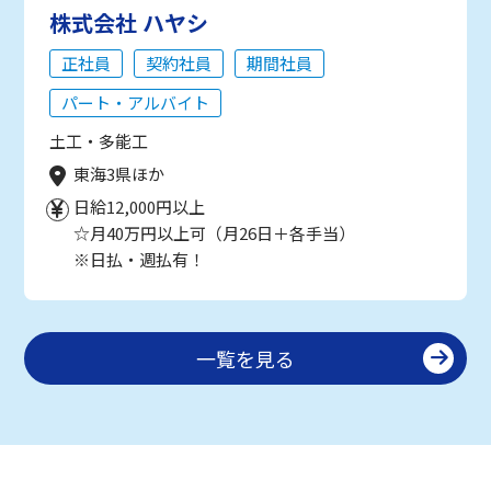
株式会社 ハヤシ
正社員
契約社員
期間社員
パート・アルバイト
土工・多能工
東海3県ほか
日給12,000円以上
☆月40万円以上可（月26日＋各手当）
※日払・週払有！
一覧を見る