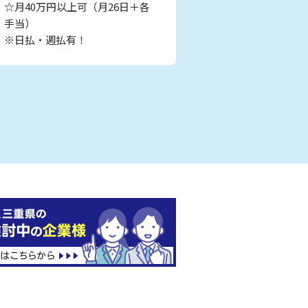
☆月40万円以上可（月26日＋各
手当）
※日払・週払有！