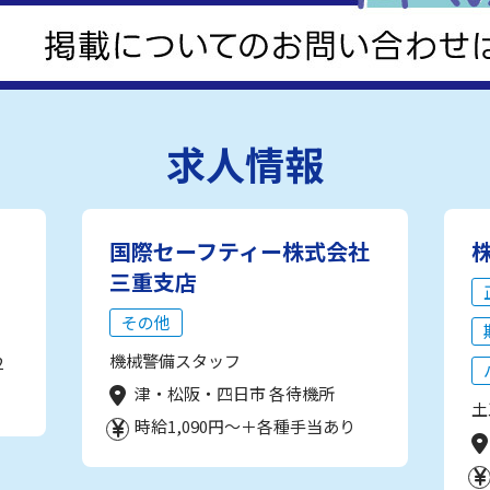
求人情報
国際セーフティー株式会社
三重支店
その他
機械警備スタッフ
2
津・松阪・四日市 各待機所
土
時給1,090円～＋各種手当あり