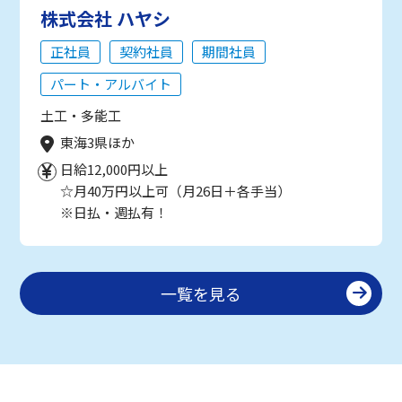
株式会社 ハヤシ
正社員
契約社員
期間社員
パート・アルバイト
土工・多能工
東海3県ほか
日給12,000円以上
☆月40万円以上可（月26日＋各手当）
※日払・週払有！
一覧を見る