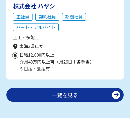
株式会社 ハヤシ
正社員
契約社員
期間社員
パート・アルバイト
土工・多能工
東海3県ほか
日給12,000円以上
☆月40万円以上可（月26日＋各手当）
※日払・週払有！
一覧を見る