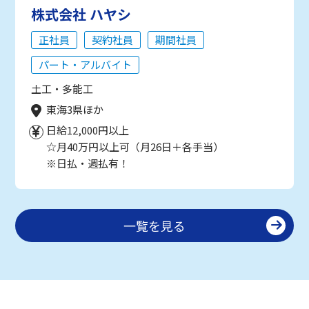
株式会社 ハヤシ
正社員
契約社員
期間社員
パート・アルバイト
土工・多能工
東海3県ほか
日給12,000円以上
☆月40万円以上可（月26日＋各手当）
※日払・週払有！
一覧を見る