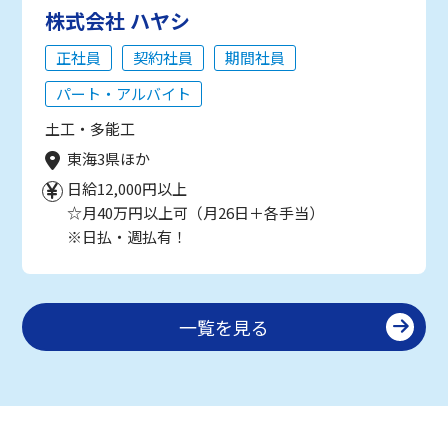
株式会社 ハヤシ
正社員
契約社員
期間社員
パート・アルバイト
土工・多能工
東海3県ほか
日給12,000円以上
☆月40万円以上可（月26日＋各手当）
※日払・週払有！
一覧を見る