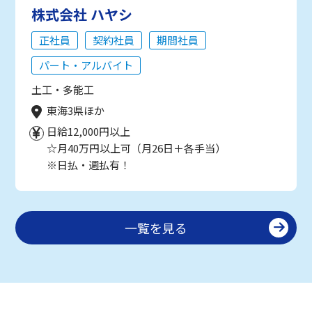
株式会社 ハヤシ
正社員
契約社員
期間社員
パート・アルバイト
土工・多能工
東海3県ほか
日給12,000円以上
☆月40万円以上可（月26日＋各手当）
※日払・週払有！
一覧を見る