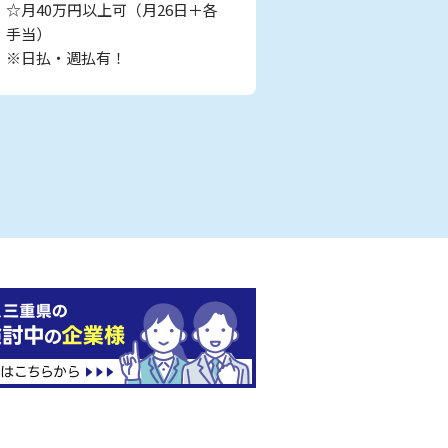
☆月40万円以上可（月26日＋各
手当）
※日払・週払有！