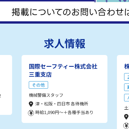
求人情報
国際セーフティー株式会社
三重支店
その他
機械警備スタッフ
2
津・松阪・四日市 各待機所
土
時給1,090円～＋各種手当あり