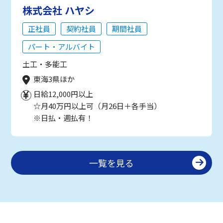
株式会社 ハヤシ
正社員
契約社員
期間社員
パート・アルバイト
土工・多能工
東海3県ほか
日給12,000円以上
☆月40万円以上可（月26日＋各手当）
※日払・週払有！
一覧を見る