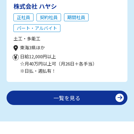
株式会社 ハヤシ
正社員
契約社員
期間社員
パート・アルバイト
土工・多能工
東海3県ほか
日給12,000円以上
☆月40万円以上可（月26日＋各手当）
※日払・週払有！
一覧を見る