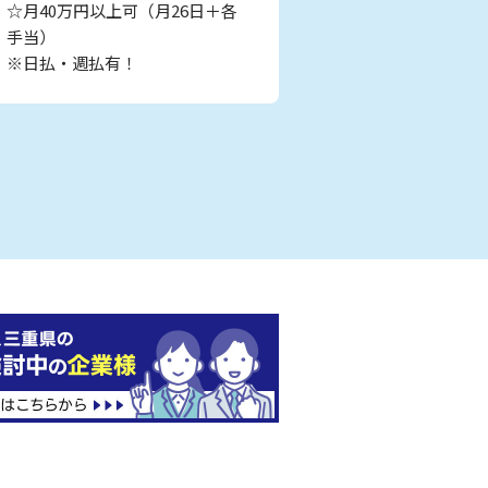
☆月40万円以上可（月26日＋各
手当）
※日払・週払有！