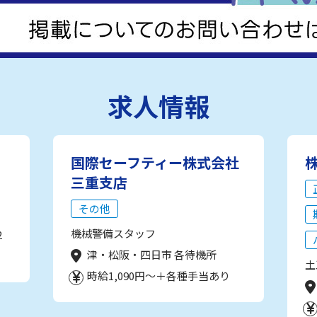
求人情報
国際セーフティー株式会社
三重支店
その他
機械警備スタッフ
2
津・松阪・四日市 各待機所
土
時給1,090円～＋各種手当あり