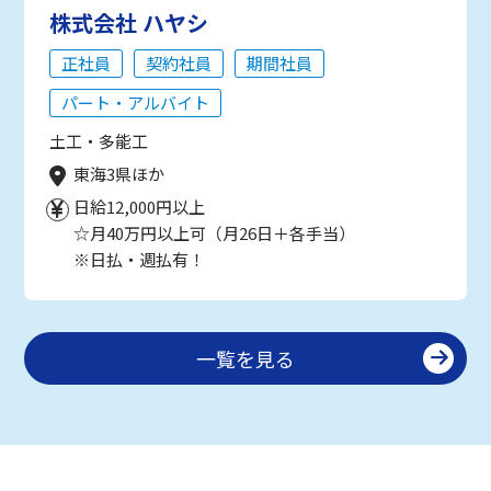
株式会社 ハヤシ
正社員
契約社員
期間社員
パート・アルバイト
土工・多能工
東海3県ほか
日給12,000円以上
☆月40万円以上可（月26日＋各手当）
※日払・週払有！
一覧を見る