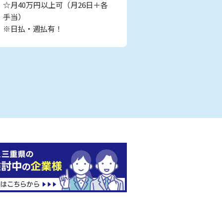
☆月40万円以上可（月26日＋各
手当）
※日払・週払有！