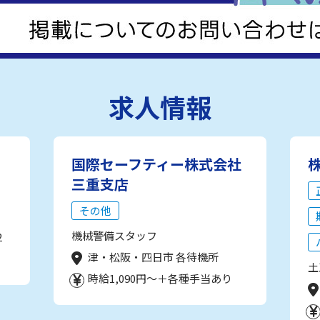
求人情報
国際セーフティー株式会社
三重支店
その他
機械警備スタッフ
2
津・松阪・四日市 各待機所
土
時給1,090円～＋各種手当あり