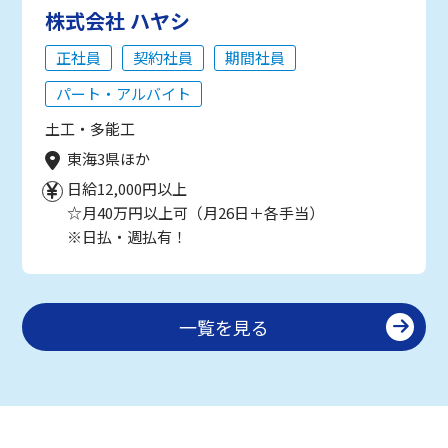
株式会社 ハヤシ
正社員
契約社員
期間社員
パート・アルバイト
土工・多能工
東海3県ほか
日給12,000円以上
☆月40万円以上可（月26日＋各手当）
※日払・週払有！
一覧を見る