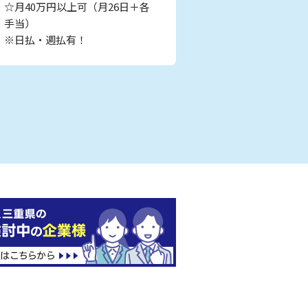
☆月40万円以上可（月26日＋各
手当）
※日払・週払有！