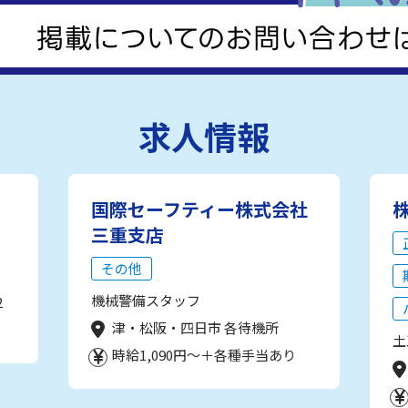
求人情報
国際セーフティー株式会社
三重支店
その他
機械警備スタッフ
2
津・松阪・四日市 各待機所
土
時給1,090円～＋各種手当あり