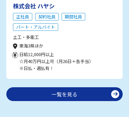
株式会社 ハヤシ
正社員
契約社員
期間社員
パート・アルバイト
土工・多能工
東海3県ほか
日給12,000円以上
☆月40万円以上可（月26日＋各手当）
※日払・週払有！
一覧を見る