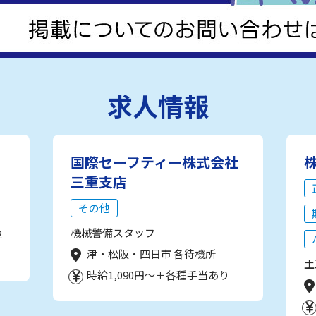
求人情報
国際セーフティー株式会社
三重支店
その他
機械警備スタッフ
2
津・松阪・四日市 各待機所
土
時給1,090円～＋各種手当あり