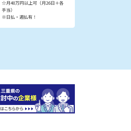
☆月40万円以上可（月26日＋各
手当）
※日払・週払有！