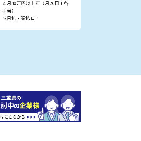
☆月40万円以上可（月26日＋各
手当）
※日払・週払有！