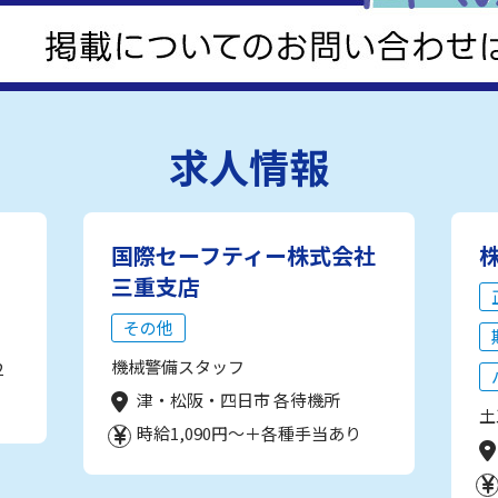
求人情報
国際セーフティー株式会社
三重支店
その他
機械警備スタッフ
2
津・松阪・四日市 各待機所
土
時給1,090円～＋各種手当あり