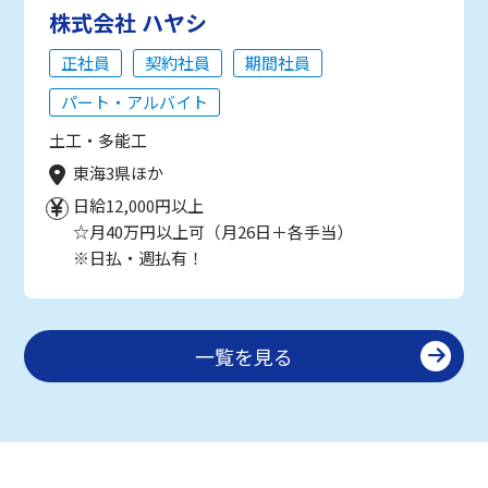
株式会社 ハヤシ
正社員
契約社員
期間社員
パート・アルバイト
土工・多能工
東海3県ほか
日給12,000円以上
☆月40万円以上可（月26日＋各手当）
※日払・週払有！
一覧を見る