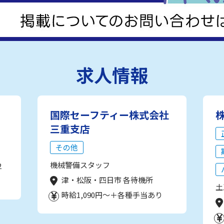
求人情報
国際セーフティー株式会社
三重支店
その他
機械警備スタッフ
2
津・松阪・四日市 各待機所
土
時給1,090円～＋各種手当あり