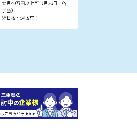
☆月40万円以上可（月26日＋各
手当）
※日払・週払有！