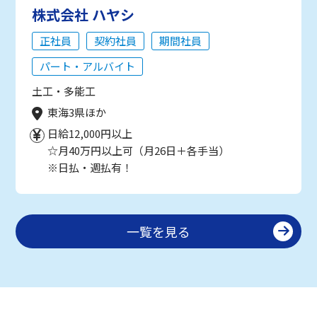
株式会社 ハヤシ
正社員
契約社員
期間社員
パート・アルバイト
土工・多能工
東海3県ほか
日給12,000円以上
☆月40万円以上可（月26日＋各手当）
※日払・週払有！
一覧を見る