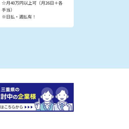
☆月40万円以上可（月26日＋各
手当）
※日払・週払有！