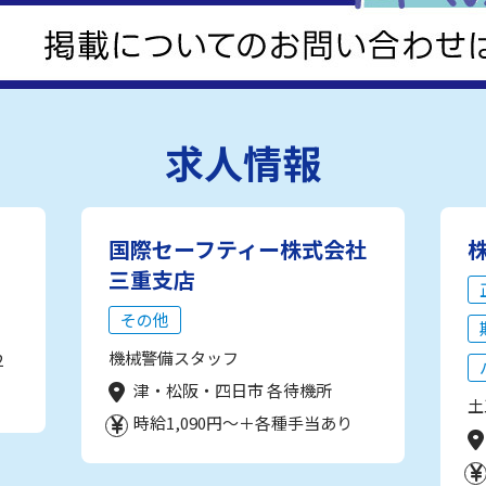
求人情報
国際セーフティー株式会社
三重支店
その他
機械警備スタッフ
2
津・松阪・四日市 各待機所
土
時給1,090円～＋各種手当あり