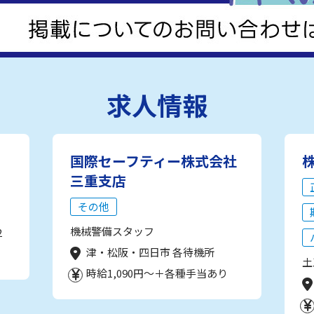
求人情報
国際セーフティー株式会社
三重支店
その他
機械警備スタッフ
2
津・松阪・四日市 各待機所
土
時給1,090円～＋各種手当あり