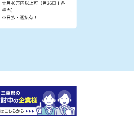
☆月40万円以上可（月26日＋各
手当）
※日払・週払有！