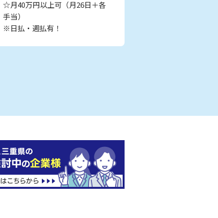
☆月40万円以上可（月26日＋各
手当）
※日払・週払有！