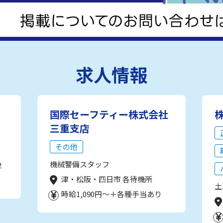
求人情報
国際セーフティー株式会社
三重支店
その他
機械警備スタッフ
2
津・松阪・四日市 各待機所
土
時給1,090円～＋各種手当あり